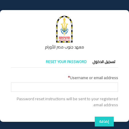
تجاوز
إلى
المحتوى
الرئيسي
معهد جنوب مصر للأورام
التبويبات
تسجيل الدخول
RESET YOUR PASSWORD
الأساسية
Username or email address
Password reset instructions will be sent to your registered
email address.