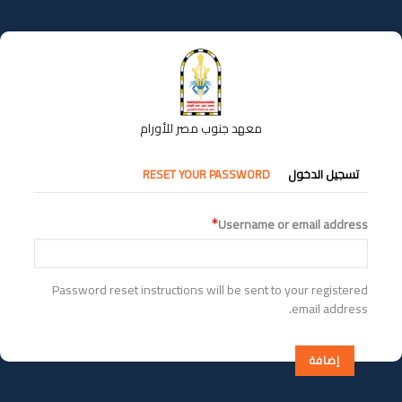
تجاوز
إلى
المحتوى
الرئيسي
معهد جنوب مصر للأورام
التبويبات
تسجيل الدخول
RESET YOUR PASSWORD
الأساسية
Username or email address
Password reset instructions will be sent to your registered
email address.