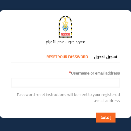
تجاوز
إلى
المحتوى
الرئيسي
معهد جنوب مصر للأورام
التبويبات
تسجيل الدخول
RESET YOUR PASSWORD
الأساسية
Username or email address
Password reset instructions will be sent to your registered
email address.