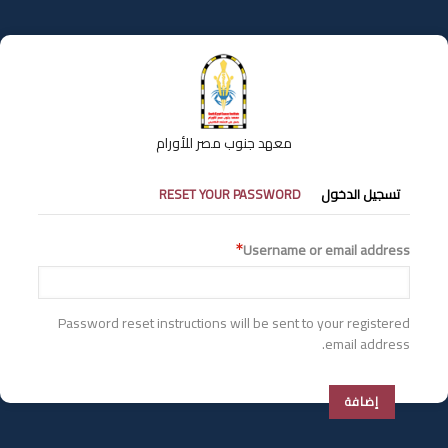
تجاوز
إلى
المحتوى
الرئيسي
معهد جنوب مصر للأورام
التبويبات
تسجيل الدخول
RESET YOUR PASSWORD
الأساسية
Username or email address
Password reset instructions will be sent to your registered
email address.