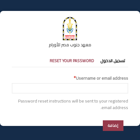
تجاوز
إلى
المحتوى
الرئيسي
معهد جنوب مصر للأورام
التبويبات
تسجيل الدخول
RESET YOUR PASSWORD
الأساسية
Username or email address
Password reset instructions will be sent to your registered
email address.