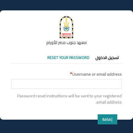
تجاوز
إلى
المحتوى
الرئيسي
معهد جنوب مصر للأورام
التبويبات
تسجيل الدخول
RESET YOUR PASSWORD
الأساسية
Username or email address
Password reset instructions will be sent to your registered
email address.