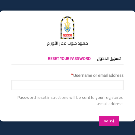
تجاوز
إلى
المحتوى
الرئيسي
معهد جنوب مصر للأورام
التبويبات
تسجيل الدخول
RESET YOUR PASSWORD
الأساسية
Username or email address
Password reset instructions will be sent to your registered
email address.