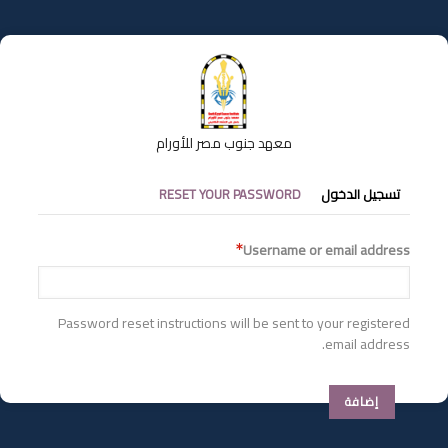
تجاوز
إلى
المحتوى
الرئيسي
معهد جنوب مصر للأورام
التبويبات
تسجيل الدخول
RESET YOUR PASSWORD
الأساسية
Username or email address
Password reset instructions will be sent to your registered
email address.