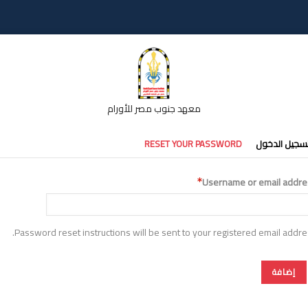
معهد جنوب مصر للأورام
تبويبات
سجيل الدخول
RESET YOUR PASSWORD
أساسية
Username or email addre
Password reset instructions will be sent to your registered email addre