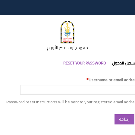
معهد جنوب مصر للأورام
تبويبات
سجيل الدخول
RESET YOUR PASSWORD
أساسية
Username or email addre
Password reset instructions will be sent to your registered email addre