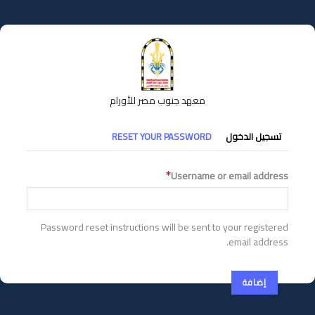
تجاوز
إلى
المحتوى
الرئيسي
معهد جنوب مصر للأورام
التبويبات
تسجيل الدخول
RESET YOUR PASSWORD
الأساسية
Username or email address
Password reset instructions will be sent to your registered
email address.