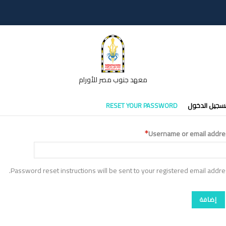
معهد جنوب مصر للأورام
تبويبات
سجيل الدخول
RESET YOUR PASSWORD
أساسية
Username or email addre
Password reset instructions will be sent to your registered email addre