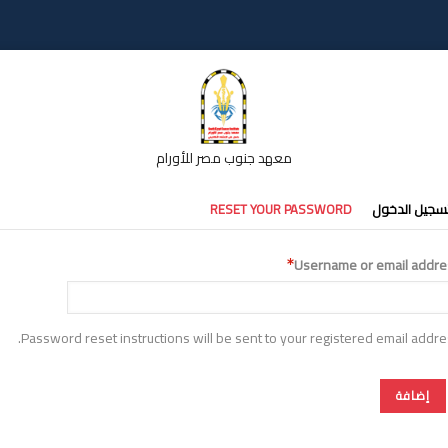
معهد جنوب مصر للأورام
تبويبات
سجيل الدخول
RESET YOUR PASSWORD
أساسية
Username or email addre
Password reset instructions will be sent to your registered email addre