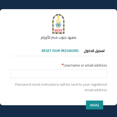
تجاوز
إلى
المحتوى
الرئيسي
معهد جنوب مصر للأورام
التبويبات
تسجيل الدخول
RESET YOUR PASSWORD
الأساسية
Username or email address
Password reset instructions will be sent to your registered
email address.