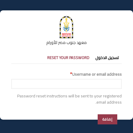
تجاوز
إلى
المحتوى
الرئيسي
معهد جنوب مصر للأورام
التبويبات
تسجيل الدخول
RESET YOUR PASSWORD
الأساسية
Username or email address
Password reset instructions will be sent to your registered
email address.