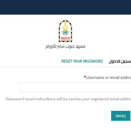
معهد جنوب مصر للأورام
تبويبات
سجيل الدخول
RESET YOUR PASSWORD
أساسية
Username or email addre
Password reset instructions will be sent to your registered email addre