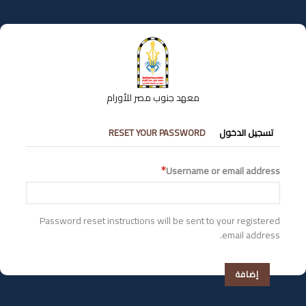
تجاوز
إلى
المحتوى
الرئيسي
معهد جنوب مصر للأورام
التبويبات
تسجيل الدخول
RESET YOUR PASSWORD
الأساسية
Username or email address
Password reset instructions will be sent to your registered
email address.