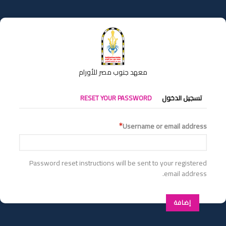
تجاوز
إلى
المحتوى
الرئيسي
معهد جنوب مصر للأورام
التبويبات
تسجيل الدخول
RESET YOUR PASSWORD
الأساسية
Username or email address
Password reset instructions will be sent to your registered
email address.