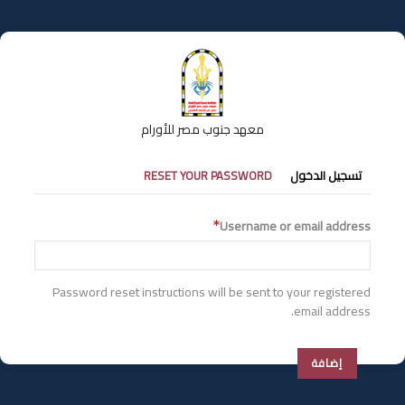
تجاوز
إلى
المحتوى
الرئيسي
معهد جنوب مصر للأورام
التبويبات
تسجيل الدخول
RESET YOUR PASSWORD
الأساسية
Username or email address
Password reset instructions will be sent to your registered
email address.