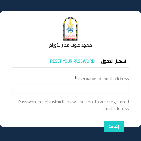
تجاوز
إلى
المحتوى
الرئيسي
معهد جنوب مصر للأورام
التبويبات
تسجيل الدخول
RESET YOUR PASSWORD
الأساسية
Username or email address
Password reset instructions will be sent to your registered
email address.