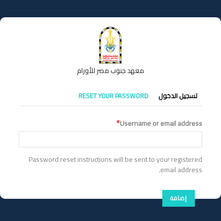
تجاوز
إلى
المحتوى
الرئيسي
معهد جنوب مصر للأورام
التبويبات
تسجيل الدخول
RESET YOUR PASSWORD
الأساسية
Username or email address
Password reset instructions will be sent to your registered
email address.