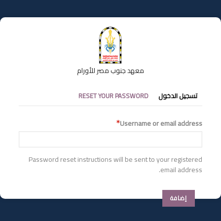
تجاوز
إلى
المحتوى
الرئيسي
معهد جنوب مصر للأورام
التبويبات
تسجيل الدخول
RESET YOUR PASSWORD
الأساسية
Username or email address
Password reset instructions will be sent to your registered
email address.