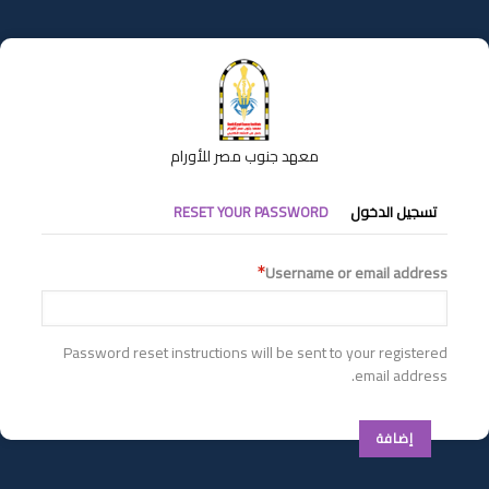
تجاوز
إلى
المحتوى
الرئيسي
معهد جنوب مصر للأورام
التبويبات
تسجيل الدخول
RESET YOUR PASSWORD
الأساسية
Username or email address
Password reset instructions will be sent to your registered
email address.