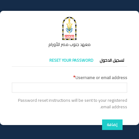
تجاوز
إلى
المحتوى
الرئيسي
معهد جنوب مصر للأورام
التبويبات
تسجيل الدخول
RESET YOUR PASSWORD
الأساسية
Username or email address
Password reset instructions will be sent to your registered
email address.