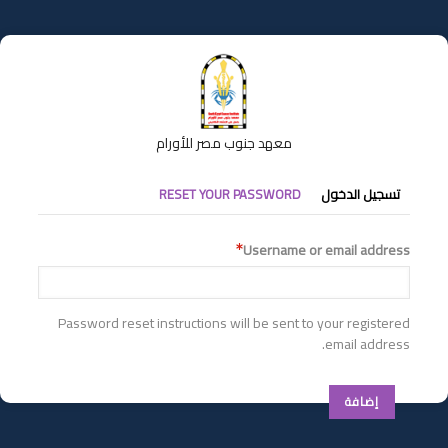
تجاوز
إلى
المحتوى
الرئيسي
معهد جنوب مصر للأورام
التبويبات
تسجيل الدخول
RESET YOUR PASSWORD
الأساسية
Username or email address
Password reset instructions will be sent to your registered
email address.