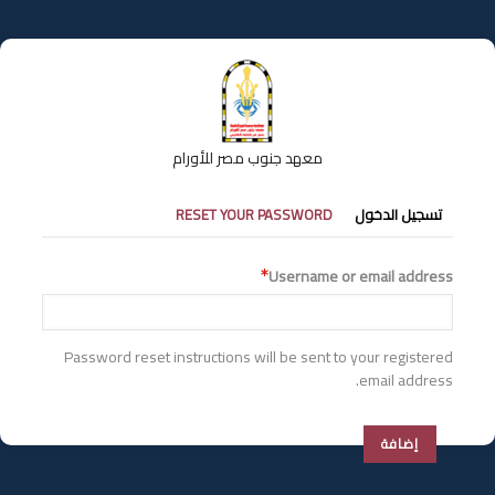
تجاوز
إلى
المحتوى
الرئيسي
معهد جنوب مصر للأورام
التبويبات
تسجيل الدخول
RESET YOUR PASSWORD
الأساسية
Username or email address
Password reset instructions will be sent to your registered
email address.