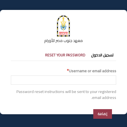
تجاوز
إلى
المحتوى
الرئيسي
معهد جنوب مصر للأورام
التبويبات
تسجيل الدخول
RESET YOUR PASSWORD
الأساسية
Username or email address
Password reset instructions will be sent to your registered
email address.