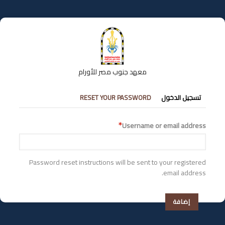
تجاوز
إلى
المحتوى
الرئيسي
معهد جنوب مصر للأورام
التبويبات
تسجيل الدخول
RESET YOUR PASSWORD
الأساسية
Username or email address
Password reset instructions will be sent to your registered
email address.