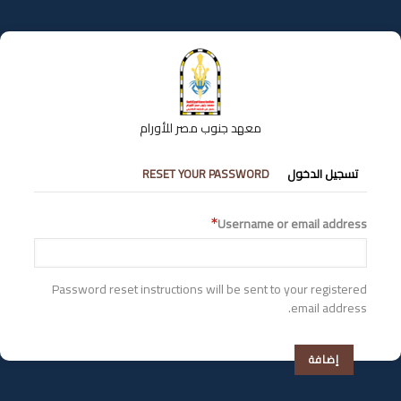
تجاوز
إلى
المحتوى
الرئيسي
معهد جنوب مصر للأورام
التبويبات
تسجيل الدخول
RESET YOUR PASSWORD
الأساسية
Username or email address
Password reset instructions will be sent to your registered
email address.