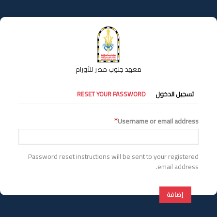
تجاوز
إلى
المحتوى
الرئيسي
معهد جنوب مصر للأورام
التبويبات
تسجيل الدخول
RESET YOUR PASSWORD
الأساسية
Username or email address
Password reset instructions will be sent to your registered
email address.