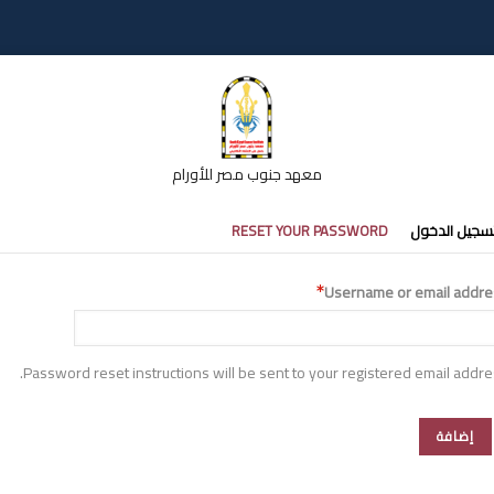
معهد جنوب مصر للأورام
تبويبات
سجيل الدخول
RESET YOUR PASSWORD
أساسية
Username or email addre
Password reset instructions will be sent to your registered email addre