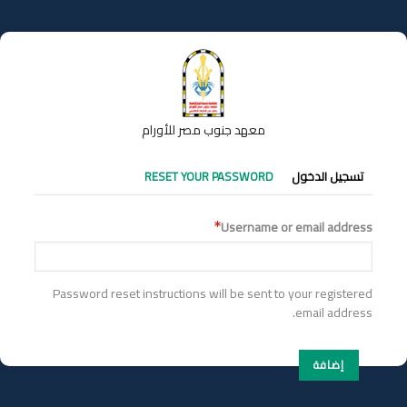
تجاوز
إلى
المحتوى
الرئيسي
معهد جنوب مصر للأورام
التبويبات
تسجيل الدخول
RESET YOUR PASSWORD
الأساسية
Username or email address
Password reset instructions will be sent to your registered
email address.