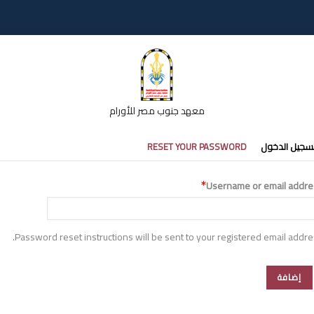
معهد جنوب مصر للأورام
تبويبات
سجيل الدخول
RESET YOUR PASSWORD
أساسية
Username or email addre
Password reset instructions will be sent to your registered email addre