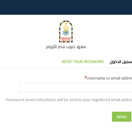
معهد جنوب مصر للأورام
تبويبات
سجيل الدخول
RESET YOUR PASSWORD
أساسية
Username or email addre
Password reset instructions will be sent to your registered email addre