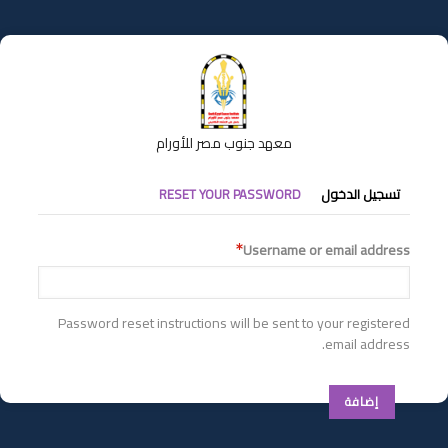
تجاوز
إلى
المحتوى
الرئيسي
معهد جنوب مصر للأورام
التبويبات
تسجيل الدخول
RESET YOUR PASSWORD
الأساسية
Username or email address
Password reset instructions will be sent to your registered
email address.