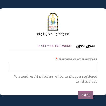
تجاوز
إلى
المحتوى
الرئيسي
معهد جنوب مصر للأورام
التبويبات
تسجيل الدخول
RESET YOUR PASSWORD
الأساسية
Username or email address
Password reset instructions will be sent to your registered
email address.