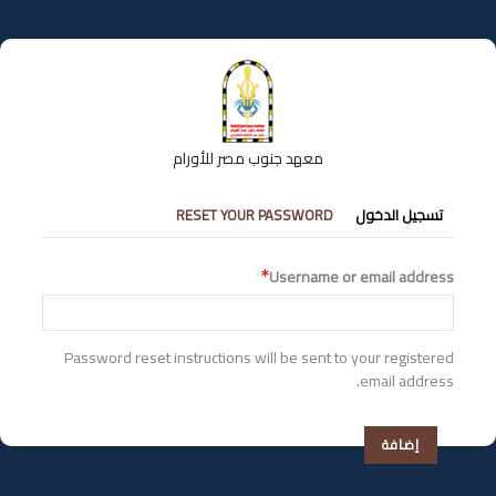
تجاوز
إلى
المحتوى
الرئيسي
معهد جنوب مصر للأورام
التبويبات
تسجيل الدخول
RESET YOUR PASSWORD
الأساسية
Username or email address
Password reset instructions will be sent to your registered
email address.