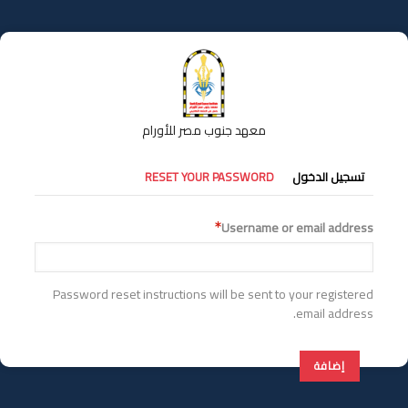
تجاوز
إلى
المحتوى
الرئيسي
معهد جنوب مصر للأورام
التبويبات
تسجيل الدخول
RESET YOUR PASSWORD
الأساسية
Username or email address
Password reset instructions will be sent to your registered
email address.