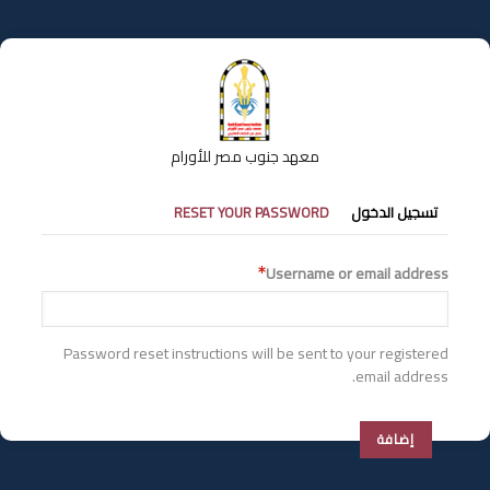
تجاوز
إلى
المحتوى
الرئيسي
معهد جنوب مصر للأورام
التبويبات
تسجيل الدخول
RESET YOUR PASSWORD
الأساسية
Username or email address
Password reset instructions will be sent to your registered
email address.