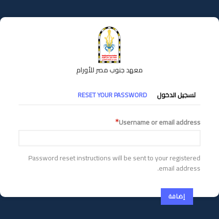
تجاوز
إلى
المحتوى
الرئيسي
معهد جنوب مصر للأورام
التبويبات
تسجيل الدخول
RESET YOUR PASSWORD
الأساسية
Username or email address
Password reset instructions will be sent to your registered
email address.