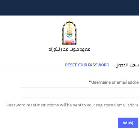
معهد جنوب مصر للأورام
تبويبات
سجيل الدخول
RESET YOUR PASSWORD
أساسية
Username or email addre
Password reset instructions will be sent to your registered email addre