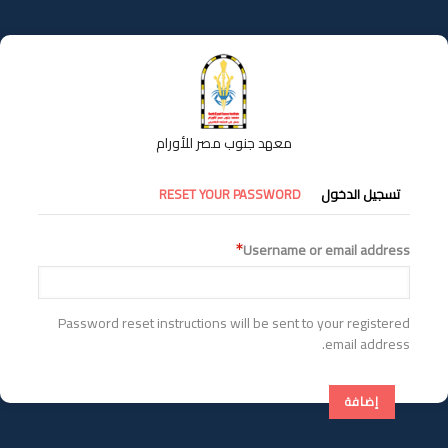
تجاوز
إلى
المحتوى
الرئيسي
معهد جنوب مصر للأورام
التبويبات
تسجيل الدخول
RESET YOUR PASSWORD
الأساسية
Username or email address
Password reset instructions will be sent to your registered
email address.