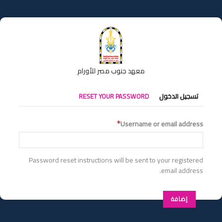
تجاوز
إلى
المحتوى
الرئيسي
معهد جنوب مصر للأورام
التبويبات
تسجيل الدخول
RESET YOUR PASSWORD
الأساسية
Username or email address
Password reset instructions will be sent to your registered
email address.