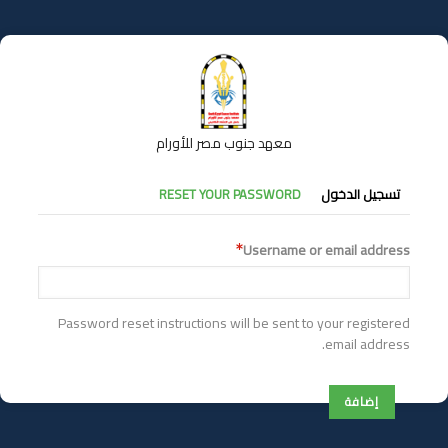
تجاوز
إلى
المحتوى
الرئيسي
معهد جنوب مصر للأورام
التبويبات
تسجيل الدخول
RESET YOUR PASSWORD
الأساسية
Username or email address
Password reset instructions will be sent to your registered
email address.