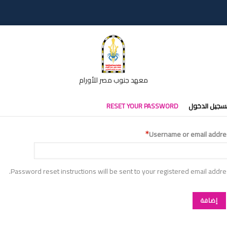
معهد جنوب مصر للأورام
تبويبات
سجيل الدخول
RESET YOUR PASSWORD
أساسية
Username or email addre
Password reset instructions will be sent to your registered email addre