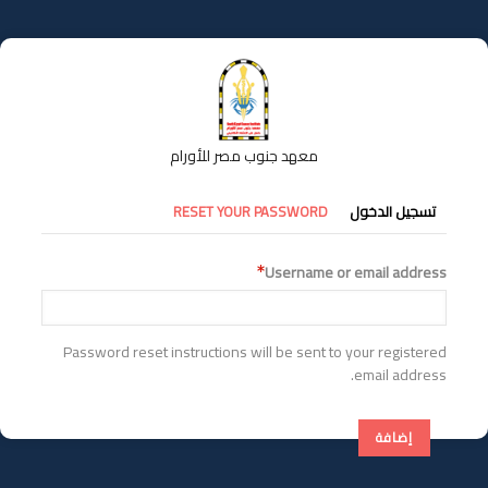
تجاوز
إلى
المحتوى
الرئيسي
معهد جنوب مصر للأورام
التبويبات
تسجيل الدخول
RESET YOUR PASSWORD
الأساسية
Username or email address
Password reset instructions will be sent to your registered
email address.