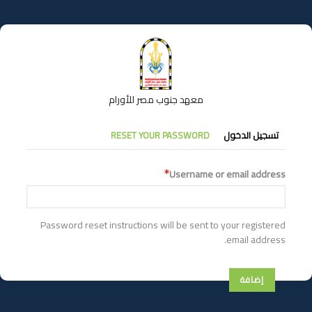
تجاوز
إلى
المحتوى
الرئيسي
معهد جنوب مصر للأورام
التبويبات
تسجيل الدخول
RESET YOUR PASSWORD
الأساسية
Username or email address
Password reset instructions will be sent to your registered
email address.