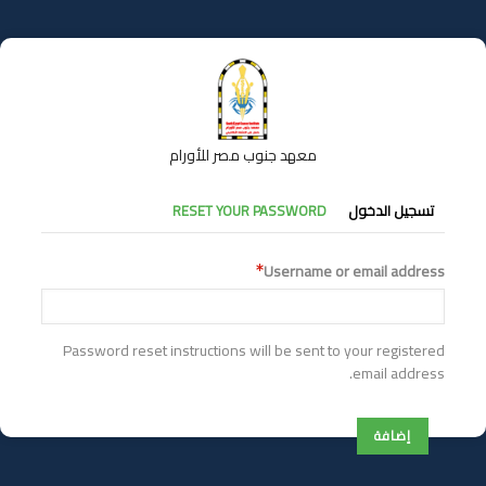
تجاوز
إلى
المحتوى
الرئيسي
معهد جنوب مصر للأورام
التبويبات
تسجيل الدخول
RESET YOUR PASSWORD
الأساسية
Username or email address
Password reset instructions will be sent to your registered
email address.