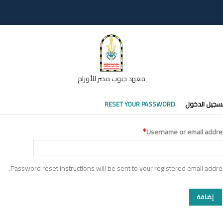
معهد جنوب مصر للأورام
تبويبات
سجيل الدخول
RESET YOUR PASSWORD
أساسية
Username or email addre
Password reset instructions will be sent to your registered email addre