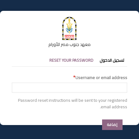
تجاوز
إلى
المحتوى
الرئيسي
معهد جنوب مصر للأورام
التبويبات
تسجيل الدخول
RESET YOUR PASSWORD
الأساسية
Username or email address
Password reset instructions will be sent to your registered
email address.